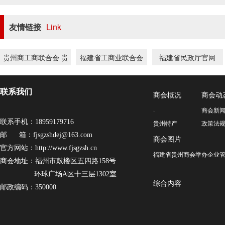
29
2025年福建省贵州商会会长刘华刚携全体会员中秋国庆送祝福
友情链接
Link
2025-09
贵州商工商联合会 贵
福建省工商业联合会
福建省民政厅官网
州省总商会
（总商会）
联系我们
商会概况
商会动
·
商会新
联系手机：18959179716
贵州特产
政策法
邮 箱：fjsgzshdej@163.com
商会图片
官方网站：http://www.fjsgzsh.cn
福建省贵州商会举办企业管
商会地址：福州市鼓楼区五四路158号
环球广场A区十三层1302室
综合内容
邮政编码：350000