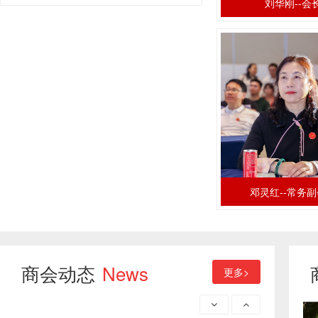
刘华刚--会
29
2025年福建省贵州商会会长刘华刚携全体会员中秋国庆送祝福
2025-09
22
党建引领聚合力 浓情端午暖乡情——中共福建省贵州商会理事会临时支部组织开展“党建引领·浓情端午”主题党员日活动
2026-06
20
党建引领黔商情 露营聚力谋发展 ——福建省贵州商会五月会长办公会暨半年工作总结活动在连江圆满举办
邓灵红--常务
2026-05
22
福建省贵州商会第三届第二次会员大会暨理（监）事会及2025年度迎新晚会成功召开
商会动态
News
更多>
2026-01