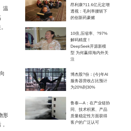
昂利康?11.6亿元定增
、温
透视：毛利率腰斩下
高
的创新药豪赌
往。
10倍,压缩率、?97%
解码精度！
DeepSeek开源新模
型 为何赢得海内外关
注
向
博杰股?份：{今}年AI
服务器营收占比预计
为20%到30%
鲁泰—A：在产业链协
同、技术积累、产品
物形
质量稳定性方面获得
客户的广泛认可
后，