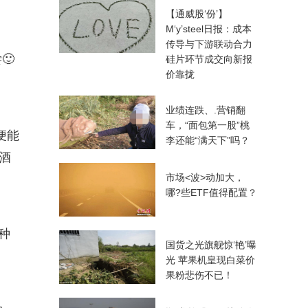
【通威股‘份’】
M‘y’steel日报：成本
传导与下游联动合力
🙂
硅片环节成交向新报
价靠拢
业绩连跌、.营销翻
车，“面包第一股”桃
便能
李还能“满天下”吗？
酒
市场<波>动加大，
哪?些ETF值得配置？
种
国货之光旗舰惊‘艳’曝
光 苹果机皇现白菜价
果粉悲伤不已！