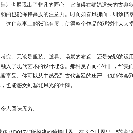
歌全集》也展现出了非凡的匠心。它懂得在娓娓道来的古典
古韵的也能保持高度的注意力。时而如春风拂面，细致描
伏。这种叙事上的张弛有度，使得整个作品的观赏性大大
尽考究。无论是服装、道具、场景的布置，还是光影的运
又融入了现代艺术的设计理念。那种复古而不守旧，华美
感官享受。你可以从中感受到古代宫廷的庄严，也能体会
婉，也能感受到塞北风光的壮阔。
，令人回味无穷。
📌D0174”所构建的独特世界。在这个世界里，“苏蜜”