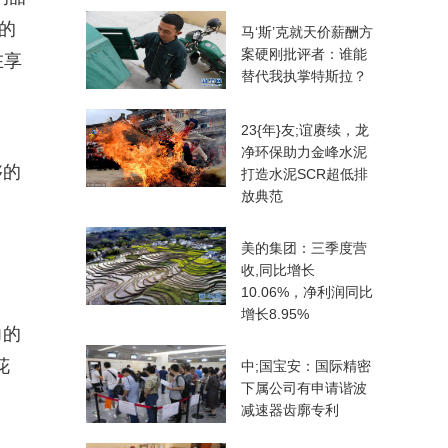
的
马‘斯’克就天价薪酬方
案硬刚批评者：谁能
在享
替代我执掌特斯拉？
23{年}友;谊赓续，龙
净环保助力金峰水泥
够的
打造水泥SCR超低排
放典范
美的集团：三季度营
收,同比增长
10.06%，净利润同比
增长8.95%
力的
花
中;国宝安：国际精密
下属公司有申请谐波
减速器齿廓专利