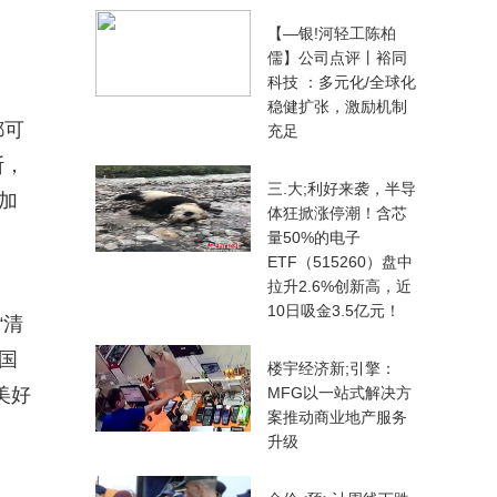
【—银!河轻工陈柏
儒】公司点评丨裕同
科技 ：多元化/全球化
稳健扩张，激励机制
都可
充足
断，
三.大;利好来袭，半导
加
体狂掀涨停潮！含芯
量50%的电子
ETF（515260）盘中
拉升2.6%创新高，近
10日吸金3.5亿元！
“清
国
楼宇经济新;引擎：
美好
MFG以一站式解决方
案推动商业地产服务
升级