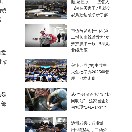
约、
顺,龙控股—：接管人
与潜在买家于7月就交
的镜
易条款达成初步了解
感，
市值蒸发近{千}亿 第
二增长曲线难发力“功
效护肤第一股”贝泰妮
业绩承压
如爱
生轨
兴业证券{在}中共中
央党校举办2025年管
理干部培训班
论是
从<“>分散管‘控’”到“协
同联动”：这家国企如
这部
何实现“1+1+1>3”？
泸州老窖：行业处
{于}调整期，白酒公