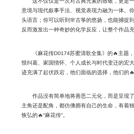
这不仅仅是一次对古典元素的致敬，更是
意境与现代叙事手法、视觉表现力融为一体。
头语言；你可以听到🌸古筝的悠扬，也能捕捉
反而激发出一种奇妙的化学反应，让整个作品
《麻花传D0174苏蜜清歌全集》的🔥主
恨纠葛、家国情怀、个人成长与时代变迁的宏大命
迹充满了起伏跌宕，他们面临的选择，他们的
作品没有简单地将善恶二元化，而是呈现
主角还是配角，都仿佛拥有自己的生命，有着
恢弘的🔥“麻花传”。