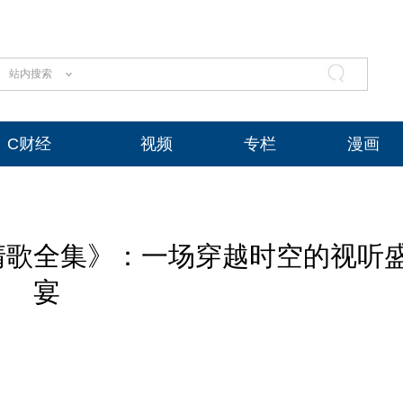
站内搜索
C财经
视频
专栏
漫画
蜜清歌全集》：一场穿越时空的视听
宴