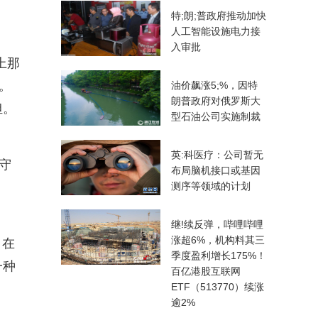
特;朗;普政府推动加快
人工智能设施电力接
入审批
上那
。
油价飙涨5;%，因特
朗普政府对俄罗斯大
担。
型石油公司实施制裁
英:科医疗：公司暂无
守
布局脑机接口或基因
测序等领域的计划
继!续反弹，哔哩哔哩
涨超6%，机构料其三
，在
季度盈利增长175%！
一种
百亿港股互联网
ETF（513770）续涨
逾2%