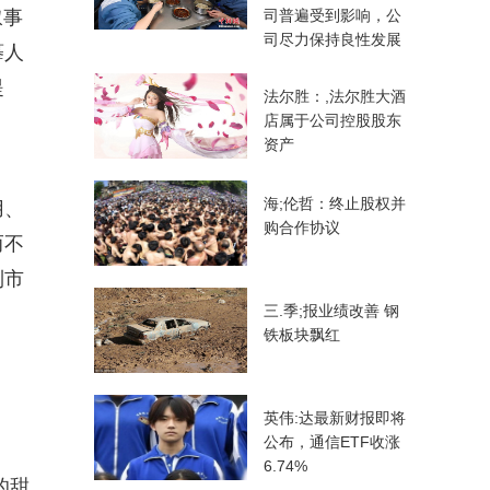
叙事
司普遍受到影响，公
司尽力保持良性发展
摹人
提
法尔胜：,法尔胜大酒
店属于公司控股股东
资产
海;伦哲：终止股权并
用、
购合作协议
而不
到市
三.季;报业绩改善 钢
铁板块飘红
英伟:达最新财报即将
公布，通信ETF收涨
6.74%
的甜