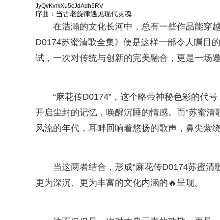
JyQvKvrkXu5cJdAdh5RV
序曲：当古老旋律遇见现代灵魂
在浩瀚的文化长河中，总有一些作品能穿越
D0174苏蜜清歌全集》便是这样一部令人瞩目
试，一次对传统与创新的完美融合，更是一场邀
“麻花传D0174”，这个略带神秘色彩的
开启尘封的记忆，唤醒沉睡的情感。而“苏蜜清
风流的年代，耳畔回响着悠扬的歌声，鼻尖萦
当这两者结合，形成“麻花传D0174苏蜜
更为深沉、更为丰富的文化内涵的🔥呈现。