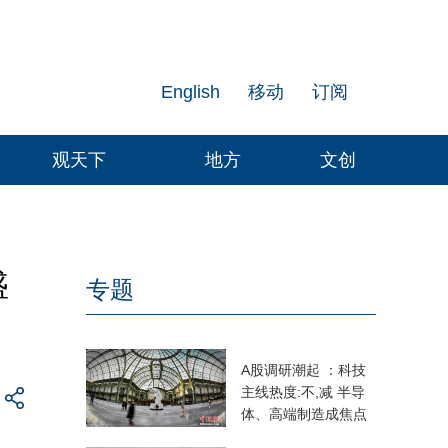
English
移动
订阅
观天下
地方
文创
盛
专题
A股调研潮起 ：科技
主线热度:不,减 半导
体、高端制造成焦点