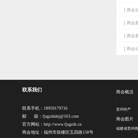
[ 商会动
[ 商会新
[ 商会新
[ 商会动
联系我们
商会概况
·
联系手机：18959179716
贵州特产
邮 箱：fjsgzshdej@163.com
商会图片
官方网站：http://www.fjsgzsh.cn
福建省贵州商
商会地址：福州市鼓楼区五四路158号