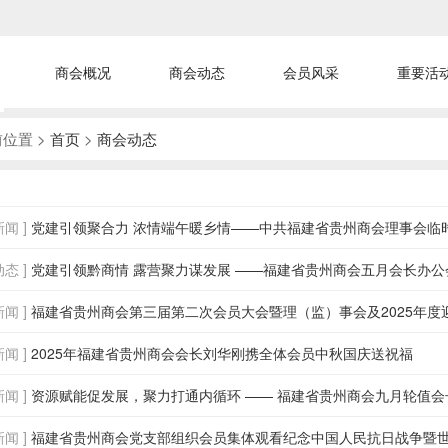
商会概况
商会动态
会员风采
重要活
位置 >
首页
>
商会动态
闻 ]
党建引领聚合力 浓情端午暖乡情——中共福建省贵州商会理事会临时支部
态 ]
党建引领黔商情 露营聚力谋发展 ——福建省贵州商会五月会长办
闻 ]
福建省贵州商会第三届第二次会员大会暨理（监）事会及2025年度
闻 ]
2025年福建省贵州商会会长刘华刚携全体会员中秋国庆送祝福
闻 ]
资源赋能促发展，聚力打通内循环 —— 福建省贵州商会九月轮值
闻 ]
福建省贵州商会党支部组织会员集体观看纪念中国人民抗日战争暨世