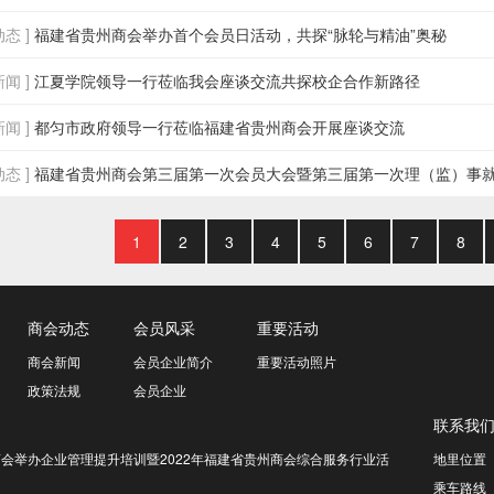
态 ]
福建省贵州商会举办首个会员日活动，共探“脉轮与精油”奥秘
闻 ]
江夏学院领导一行莅临我会座谈交流共探校企合作新路径
闻 ]
都匀市政府领导一行莅临福建省贵州商会开展座谈交流
态 ]
福建省贵州商会第三届第一次会员大会暨第三届第一次理（监）事
1
2
3
4
5
6
7
8
商会动态
会员风采
重要活动
商会新闻
会员企业简介
重要活动照片
政策法规
会员企业
联系我
会举办企业管理提升培训暨2022年福建省贵州商会综合服务行业活
地里位置
乘车路线