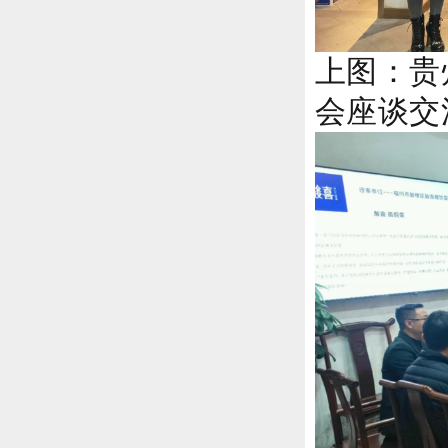
上图：
贵
会座谈交