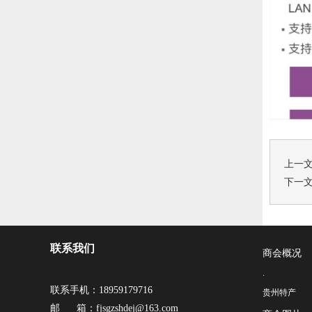
上一
下一
联系我们
商会概况
·
联系手机：18959179716
贵州特产
邮 箱：fjsgzshdej@163.com