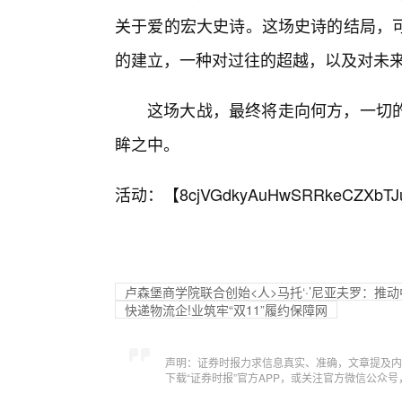
关于爱的宏大史诗。这场史诗的结局，
的建立，一种对过往的超越，以及对未
这场大战，最终将走向何方，一切
眸之中。
活动：【
8cjVGdkyAuHwSRRkeCZXbTJ
卢森堡商学院联合创始<人>马托‘·’尼亚夫罗：推
快递物流企!业筑牢“双11”履约保障网
声明：证券时报力求信息真实、准确，文章提及内
下载“证券时报”官方APP，或关注官方微信公众