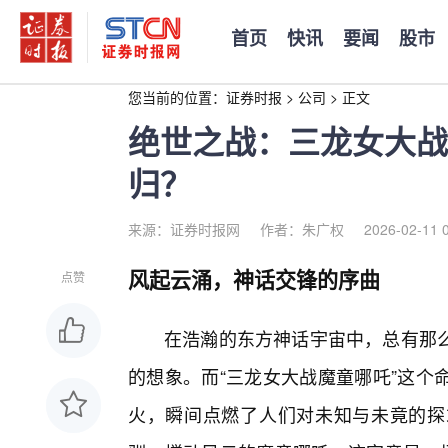
首页
快讯
要闻
股市
您当前的位置：
证券时报
>
公司
>
正文
绝世之战：三龙女大战
归？
来源：证券时报网
作者：朱广权
2026-02-11 
风起云涌，神话交锋的序曲
点赞
在浩瀚的东方神话宇宙中，总有那
的想象。而“三龙女大战魔童哪吒”这个
火，瞬间点燃了人们对未知与未竟的探